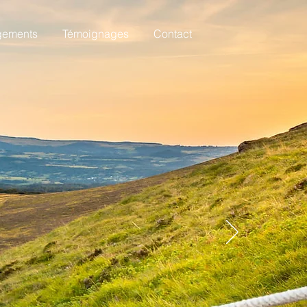
gements
Témoignages
Contact
 Volcans